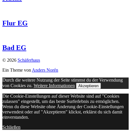
Flur EG
Bad EG
© 2026
Schäferhaus
Ein Theme von
Anders Norén
Durch die weitere Nutzung der Seite stimmst du der Verwendung
von Cookies zu.
Weitere Informationen
Akzeptieren
Die Cookie-Einstellungen auf dieser Website sind auf "Cookies
zulassen" eingestellt, um das beste Surferlebnis zu ermöglichen.
Wenn du diese Website ohne Änderung der Cookie-Einstellungen
verwendest oder auf "Akzeptieren" klickst, erklärst du sich damit
einverstanden.
Schließen